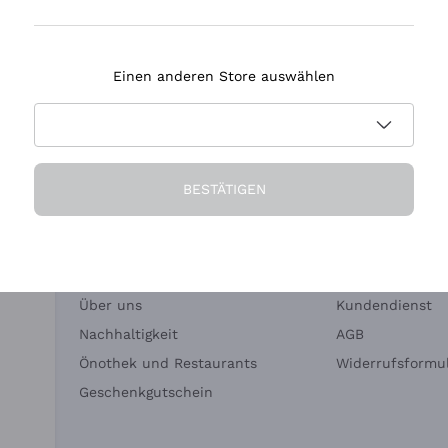
Tenuta Masseto
Einen anderen Store auswählen
eferung in 2-4 Tagen
Zahlung
in Deutschland
in 3 Raten
BESTÄTIGEN
Die Firma
Brauchen Sie Hi
Über uns
Kundendienst
Nachhaltigkeit
AGB
Önothek und Restaurants
Widerrufsformul
Geschenkgutschein