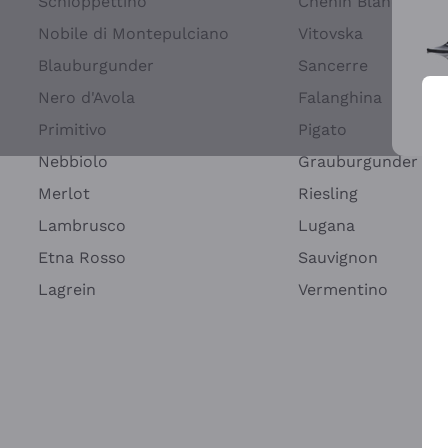
Schioppettino
Chenin Blanc
Nobile di Montepulciano
Vitovska
Blauburgunder
Sancerre
Nero d'Avola
Falanghina
Primitivo
Pigato
Wei
Nebbiolo
Grauburgunder
Merlot
Riesling
Lambrusco
Lugana
Etna Rosso
Sauvignon
Lagrein
Vermentino