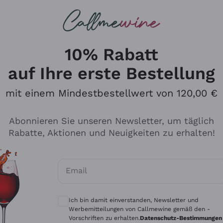
u suchst
ßweine
Rotweine
Champagn
10% Rabatt
auf Ihre erste Bestellung
mit einem Mindestbestellwert von 120,00 €
Den Katalog durchsuchen
Abonnieren Sie unseren Newsletter, um täglich
Rabatte, Aktionen und Neuigkeiten zu erhalten!
Hersteller
Produkti
Email
Tenuta San Leonardo
Für Vegan
Optionale Einwilligungen zum Erhalt von 
Gosset
Oxidative
Ich bin damit einverstanden, Newsletter und
Alessandra Divella
Unabhäng
Werbemitteilungen von Callmewine gemäß den -
Vorschriften zu erhalten.
Datenschutz-Bestimmungen