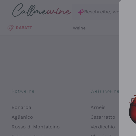
Zum Hauptinhalt springen
Beschreibe, wonach d
RABATT
Weine
Wei
Rotweine
Weissweine
Bonarda
Arneis
Aglianico
Catarratto
Rosso di Montalcino
Verdicchio