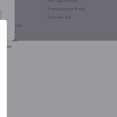
Hefen
Asti Spumante
nwein
Franciacorta Rosé
Gonnen Sie
it oder mit
 Sulfite
 auf den
chalen