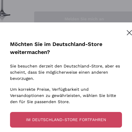
Sedilesu
Indigene 
Ceretto
Amphore
Melden Sie mich an
Guado al Tasso - Antinori
Biowein
Ornellaia
Ohne Sulf
minimalen
Bastianich
tere Informationen finden Sie in unserem
Datenschutz-Bestimmungen
Möchten Sie im Deutschland-Store
Maischung
Ca' dei Frati
weitermachen?
Traubens
Cappellano
Sie besuchen derzeit den Deutschland-Store, aber es
Biondi Santi
scheint, dass Sie möglicherweise einen anderen
Quintarelli Giuseppe
bevorzugen.
Mascarello Bartolo
Um korrekte Preise, Verfügbarkeit und
Rinaldi Giuseppe
Versandoptionen zu gewährleisten, wählen Sie bitte
den für Sie passenden Store.
Egly Ouriet
Jacquesson
IM DEUTSCHLAND-STORE FORTFAHREN
Agrapart