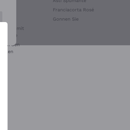
Hefen
Asti Spumante
nwein
Franciacorta Rosé
Gonnen Sie
it oder mit
 Sulfite
 auf den
chalen