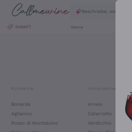
Zum Hauptinhalt springen
Beschreibe, wonach d
RABATT
Weine
Wei
Rotweine
Weissweine
Bonarda
Arneis
Aglianico
Catarratto
Rosso di Montalcino
Verdicchio