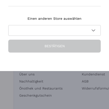
Tenuta Masseto
Einen anderen Store auswählen
eferung in 2-4 Tagen
Zahlung
in Deutschland
in 3 Raten
BESTÄTIGEN
Die Firma
Brauchen Sie Hi
Über uns
Kundendienst
Nachhaltigkeit
AGB
Önothek und Restaurants
Widerrufsformul
Geschenkgutschein