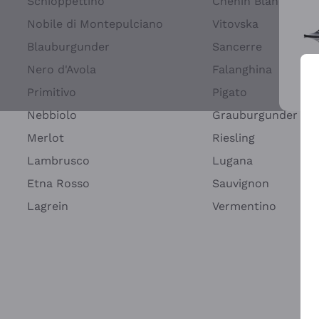
Schioppettino
Chenin Blanc
Nobile di Montepulciano
Vitovska
Blauburgunder
Sancerre
Nero d'Avola
Falanghina
Primitivo
Pigato
Wei
Nebbiolo
Grauburgunder
Merlot
Riesling
Lambrusco
Lugana
Etna Rosso
Sauvignon
Lagrein
Vermentino