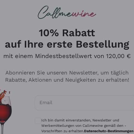
u suchst
ßweine
Rotweine
Champagn
10% Rabatt
auf Ihre erste Bestellung
mit einem Mindestbestellwert von 120,00 €
Den Katalog durchsuchen
Abonnieren Sie unseren Newsletter, um täglich
Rabatte, Aktionen und Neuigkeiten zu erhalten!
Hersteller
Produkti
Email
Tenuta San Leonardo
Für Vegan
Optionale Einwilligungen zum Erhalt von 
Gosset
Oxidative
Ich bin damit einverstanden, Newsletter und
Alessandra Divella
Unabhäng
Werbemitteilungen von Callmewine gemäß den -
Vorschriften zu erhalten.
Datenschutz-Bestimmungen