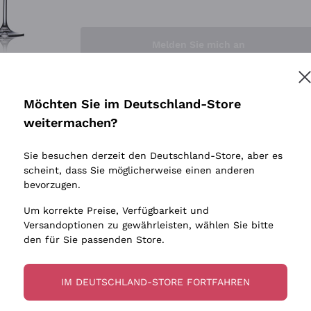
Sedilesu
Indigene 
Ceretto
Amphore
Melden Sie mich an
Guado al Tasso - Antinori
Biowein
Ornellaia
Ohne Sulf
minimalen
Bastianich
tere Informationen finden Sie in unserem
Datenschutz-Bestimmungen
Möchten Sie im Deutschland-Store
Maischung
Ca' dei Frati
weitermachen?
Traubens
Cappellano
Sie besuchen derzeit den Deutschland-Store, aber es
Biondi Santi
scheint, dass Sie möglicherweise einen anderen
Quintarelli Giuseppe
bevorzugen.
Mascarello Bartolo
Um korrekte Preise, Verfügbarkeit und
Rinaldi Giuseppe
Versandoptionen zu gewährleisten, wählen Sie bitte
den für Sie passenden Store.
Egly Ouriet
Jacquesson
IM DEUTSCHLAND-STORE FORTFAHREN
Agrapart