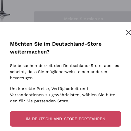
Sedilesu
Indigene 
Ceretto
Amphore
Melden Sie mich an
Guado al Tasso - Antinori
Biowein
Ornellaia
Ohne Sulf
minimalen
Bastianich
tere Informationen finden Sie in unserem
Datenschutz-Bestimmungen
Möchten Sie im Deutschland-Store
Maischung
Ca' dei Frati
weitermachen?
Traubens
Cappellano
Sie besuchen derzeit den Deutschland-Store, aber es
Biondi Santi
scheint, dass Sie möglicherweise einen anderen
Quintarelli Giuseppe
bevorzugen.
Mascarello Bartolo
Um korrekte Preise, Verfügbarkeit und
Rinaldi Giuseppe
Versandoptionen zu gewährleisten, wählen Sie bitte
den für Sie passenden Store.
Egly Ouriet
Jacquesson
IM DEUTSCHLAND-STORE FORTFAHREN
Agrapart