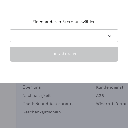
Tenuta Masseto
Einen anderen Store auswählen
eferung in 2-4 Tagen
Zahlung
in Deutschland
in 3 Raten
BESTÄTIGEN
Die Firma
Brauchen Sie Hi
Über uns
Kundendienst
Nachhaltigkeit
AGB
Önothek und Restaurants
Widerrufsformul
Geschenkgutschein