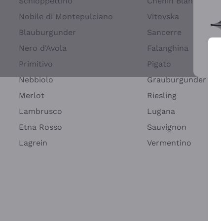
Schioppettino
Chenin Blanc
Nobile di Montepulciano
Vitovska
Blauburgunder
Sancerre
Nero d'Avola
Falanghina
Primitivo
Pigato
Wei
Nebbiolo
Grauburgunder
Merlot
Riesling
Lambrusco
Lugana
Etna Rosso
Sauvignon
Lagrein
Vermentino