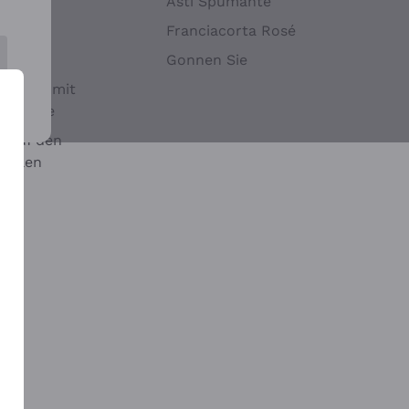
Hefen
Asti Spumante
nwein
Franciacorta Rosé
Gonnen Sie
it oder mit
 Sulfite
 auf den
chalen