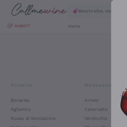
Zum Hauptinhalt springen
Beschreibe, wonach d
RABATT
Weine
Wei
Rotweine
Weissweine
Bonarda
Arneis
Aglianico
Catarratto
Rosso di Montalcino
Verdicchio