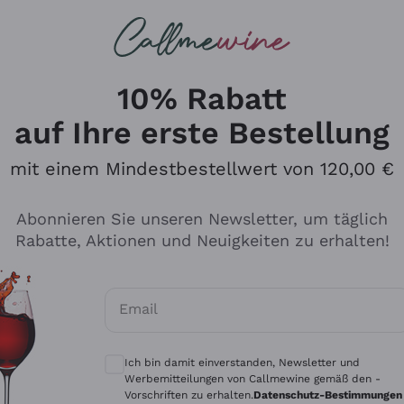
u suchst
ßweine
Rotweine
Champagn
10% Rabatt
auf Ihre erste Bestellung
mit einem Mindestbestellwert von 120,00 €
Den Katalog durchsuchen
Abonnieren Sie unseren Newsletter, um täglich
Rabatte, Aktionen und Neuigkeiten zu erhalten!
Hersteller
Produkti
Email
Tenuta San Leonardo
Für Vegan
Optionale Einwilligungen zum Erhalt von 
Gosset
Oxidative
Ich bin damit einverstanden, Newsletter und
Alessandra Divella
Unabhäng
Werbemitteilungen von Callmewine gemäß den -
Vorschriften zu erhalten.
Datenschutz-Bestimmungen