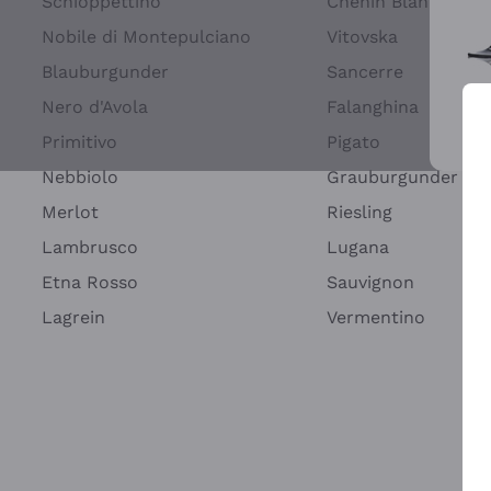
Schioppettino
Chenin Blanc
Nobile di Montepulciano
Vitovska
Blauburgunder
Sancerre
Nero d'Avola
Falanghina
Primitivo
Pigato
Wei
Nebbiolo
Grauburgunder
Merlot
Riesling
Lambrusco
Lugana
Etna Rosso
Sauvignon
Lagrein
Vermentino