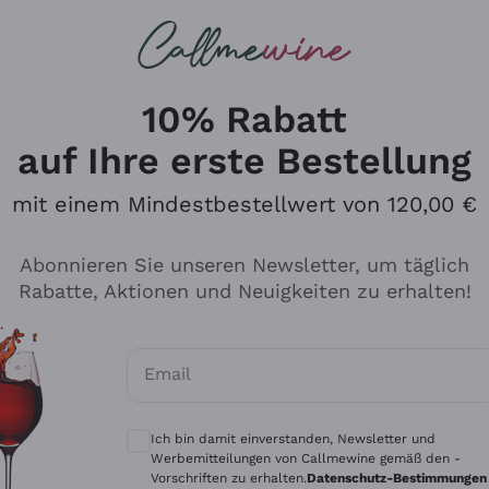
u suchst
ßweine
Rotweine
Champagn
10% Rabatt
auf Ihre erste Bestellung
mit einem Mindestbestellwert von 120,00 €
Den Katalog durchsuchen
Abonnieren Sie unseren Newsletter, um täglich
Rabatte, Aktionen und Neuigkeiten zu erhalten!
Hersteller
Produkti
Email
Tenuta San Leonardo
Für Vegan
Optionale Einwilligungen zum Erhalt von 
Gosset
Oxidative
Ich bin damit einverstanden, Newsletter und
Alessandra Divella
Unabhäng
Werbemitteilungen von Callmewine gemäß den -
Vorschriften zu erhalten.
Datenschutz-Bestimmungen