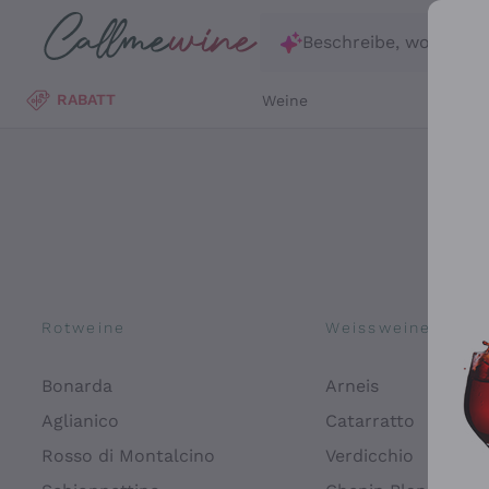
Zum Hauptinhalt springen
Beschreibe, wonach d
RABATT
Weine
Wei
Rotweine
Weissweine
Bonarda
Arneis
Aglianico
Catarratto
Rosso di Montalcino
Verdicchio