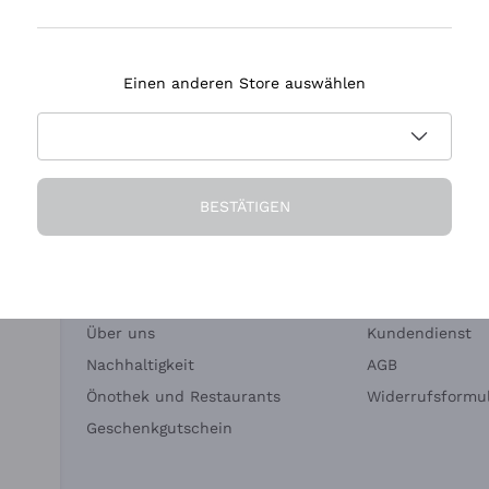
Tenuta Masseto
Einen anderen Store auswählen
eferung in 2-4 Tagen
Zahlung
in Deutschland
in 3 Raten
BESTÄTIGEN
Die Firma
Brauchen Sie Hi
Über uns
Kundendienst
Nachhaltigkeit
AGB
Önothek und Restaurants
Widerrufsformul
Geschenkgutschein