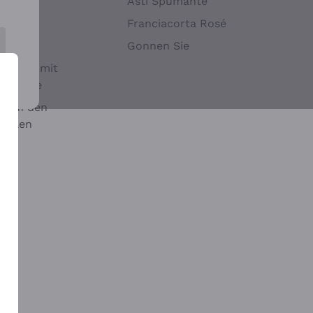
Hefen
Asti Spumante
nwein
Franciacorta Rosé
Gonnen Sie
it oder mit
 Sulfite
 auf den
chalen