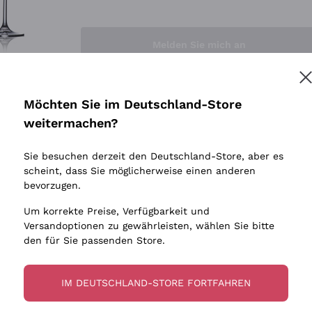
Sedilesu
Indigene 
Ceretto
Amphore
Melden Sie mich an
Guado al Tasso - Antinori
Biowein
Ornellaia
Ohne Sulf
minimalen
Bastianich
tere Informationen finden Sie in unserem
Datenschutz-Bestimmungen
Möchten Sie im Deutschland-Store
Maischung
Ca' dei Frati
weitermachen?
Traubens
Cappellano
Sie besuchen derzeit den Deutschland-Store, aber es
Biondi Santi
scheint, dass Sie möglicherweise einen anderen
Quintarelli Giuseppe
bevorzugen.
Mascarello Bartolo
Um korrekte Preise, Verfügbarkeit und
Rinaldi Giuseppe
Versandoptionen zu gewährleisten, wählen Sie bitte
den für Sie passenden Store.
Egly Ouriet
Jacquesson
IM DEUTSCHLAND-STORE FORTFAHREN
Agrapart