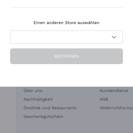
Tenuta Masseto
Einen anderen Store auswählen
eferung in 2-4 Tagen
Zahlung
in Deutschland
in 3 Raten
BESTÄTIGEN
Die Firma
Brauchen Sie Hi
Über uns
Kundendienst
Nachhaltigkeit
AGB
Önothek und Restaurants
Widerrufsformul
Geschenkgutschein