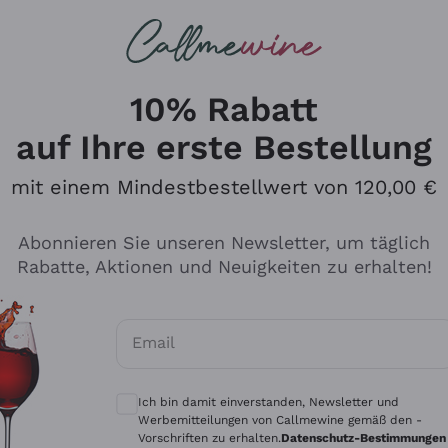
u suchst
ßweine
Rotweine
Champagn
10% Rabatt
auf Ihre erste Bestellung
mit einem Mindestbestellwert von 120,00 €
Den Katalog durchsuchen
Abonnieren Sie unseren Newsletter, um täglich
Rabatte, Aktionen und Neuigkeiten zu erhalten!
Hersteller
Produkti
Email
Tenuta San Leonardo
Für Vegan
Optionale Einwilligungen zum Erhalt von 
Gosset
Oxidative
Ich bin damit einverstanden, Newsletter und
Alessandra Divella
Unabhäng
Werbemitteilungen von Callmewine gemäß den -
Vorschriften zu erhalten.
Datenschutz-Bestimmungen