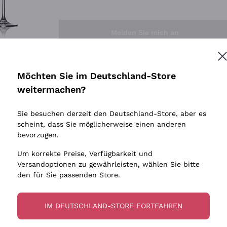
Sedilesu
Indigene 
Ceretto
Amphore
Melden Sie mich an
Guado al Tasso - Antinori
Biowein
Ornellaia
Ohne Sulf
minimalen
Bastianich
tere Informationen finden Sie in unserem
Datenschutz-Bestimmungen
Möchten Sie im Deutschland-Store
Maischung
Ca' dei Frati
weitermachen?
Traubens
Cappellano
Sie besuchen derzeit den Deutschland-Store, aber es
Biondi Santi
scheint, dass Sie möglicherweise einen anderen
Quintarelli Giuseppe
bevorzugen.
Mascarello Bartolo
Um korrekte Preise, Verfügbarkeit und
Rinaldi Giuseppe
Versandoptionen zu gewährleisten, wählen Sie bitte
den für Sie passenden Store.
Egly Ouriet
Jacquesson
IM DEUTSCHLAND-STORE FORTFAHREN
Agrapart