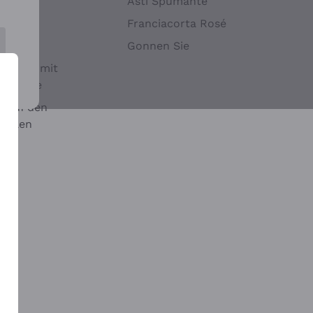
Hefen
Asti Spumante
nwein
Franciacorta Rosé
Gonnen Sie
it oder mit
 Sulfite
 auf den
chalen