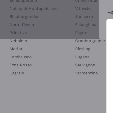
Schioppettino
Chenin Blanc
Nobile di Montepulciano
Vitovska
Blauburgunder
Sancerre
Nero d'Avola
Falanghina
Primitivo
Pigato
Wei
Nebbiolo
Grauburgunder
Merlot
Riesling
Lambrusco
Lugana
Etna Rosso
Sauvignon
Lagrein
Vermentino