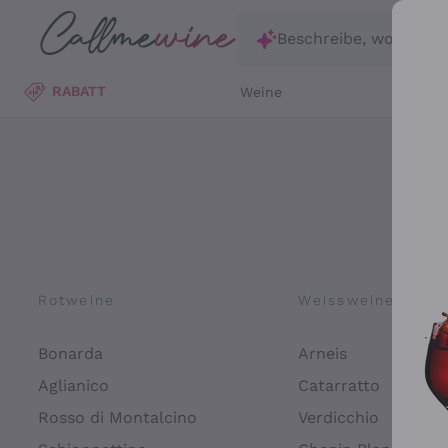
Zum Hauptinhalt springen
Beschreibe, wonach d
RABATT
Weine
Wei
Rotweine
Weissweine
Bonarda
Arneis
Aglianico
Catarratto
Rosso di Montalcino
Verdicchio