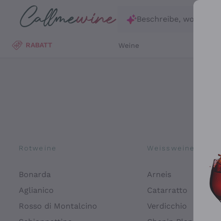
Zum Hauptinhalt springen
Beschreibe, wonach d
RABATT
Weine
Wei
Rotweine
Weissweine
Bonarda
Arneis
Aglianico
Catarratto
Rosso di Montalcino
Verdicchio