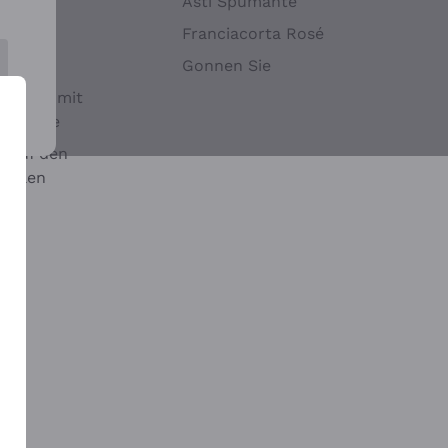
Hefen
Asti Spumante
nwein
Franciacorta Rosé
Gonnen Sie
it oder mit
 Sulfite
 auf den
chalen