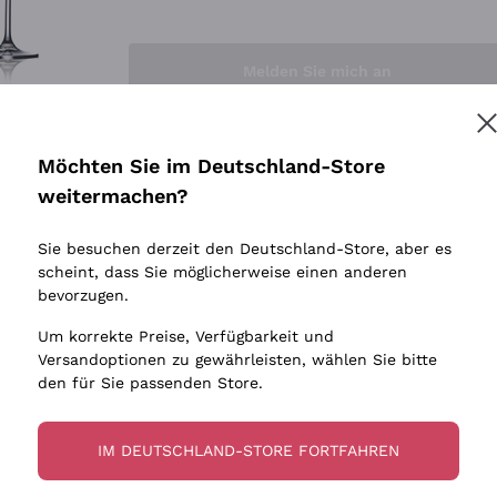
Sedilesu
Indigene 
Ceretto
Amphore
Melden Sie mich an
Guado al Tasso - Antinori
Biowein
Ornellaia
Ohne Sulf
minimalen
Bastianich
tere Informationen finden Sie in unserem
Datenschutz-Bestimmungen
Möchten Sie im Deutschland-Store
Maischung
Ca' dei Frati
weitermachen?
Traubens
Cappellano
Sie besuchen derzeit den Deutschland-Store, aber es
Biondi Santi
scheint, dass Sie möglicherweise einen anderen
Quintarelli Giuseppe
bevorzugen.
Mascarello Bartolo
Um korrekte Preise, Verfügbarkeit und
Rinaldi Giuseppe
Versandoptionen zu gewährleisten, wählen Sie bitte
den für Sie passenden Store.
Egly Ouriet
Jacquesson
IM DEUTSCHLAND-STORE FORTFAHREN
Agrapart