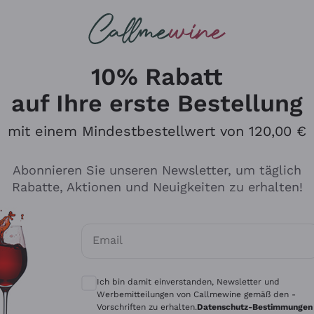
u suchst
ßweine
Rotweine
Champagn
10% Rabatt
auf Ihre erste Bestellung
mit einem Mindestbestellwert von 120,00 €
Den Katalog durchsuchen
Abonnieren Sie unseren Newsletter, um täglich
Rabatte, Aktionen und Neuigkeiten zu erhalten!
Hersteller
Produkti
Email
Tenuta San Leonardo
Für Vegan
Optionale Einwilligungen zum Erhalt von 
Gosset
Oxidative
Ich bin damit einverstanden, Newsletter und
Alessandra Divella
Unabhäng
Werbemitteilungen von Callmewine gemäß den -
Vorschriften zu erhalten.
Datenschutz-Bestimmungen