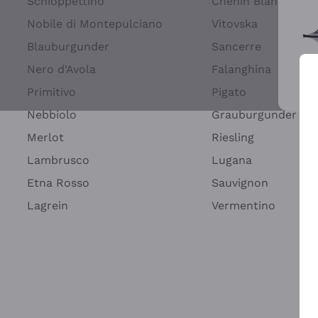
Schioppettino
Chenin Blanc
Nobile di Montepulciano
Vitovska
Blauburgunder
Sancerre
Nero d'Avola
Falanghina
Primitivo
Pigato
Wei
Nebbiolo
Grauburgunder
Merlot
Riesling
Lambrusco
Lugana
Etna Rosso
Sauvignon
Lagrein
Vermentino