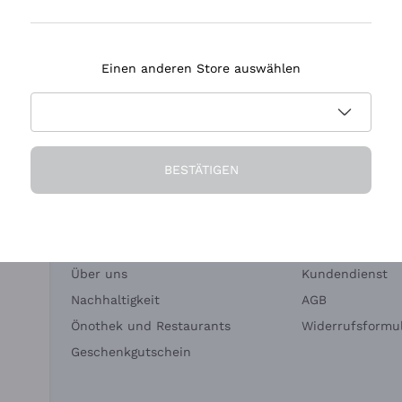
Tenuta Masseto
Einen anderen Store auswählen
eferung in 2-4 Tagen
Zahlung
in Deutschland
in 3 Raten
BESTÄTIGEN
Die Firma
Brauchen Sie Hi
Über uns
Kundendienst
Nachhaltigkeit
AGB
Önothek und Restaurants
Widerrufsformul
Geschenkgutschein