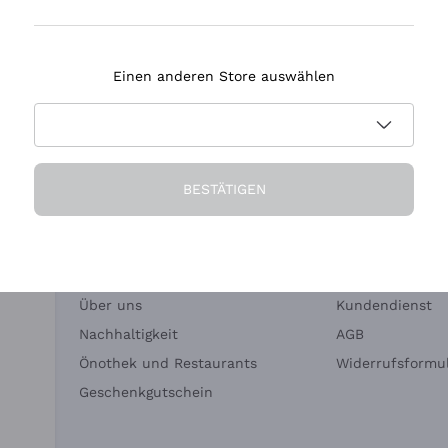
Tenuta Masseto
Einen anderen Store auswählen
eferung in 2-4 Tagen
Zahlung
in Deutschland
in 3 Raten
BESTÄTIGEN
Die Firma
Brauchen Sie Hi
Über uns
Kundendienst
Nachhaltigkeit
AGB
Önothek und Restaurants
Widerrufsformul
Geschenkgutschein