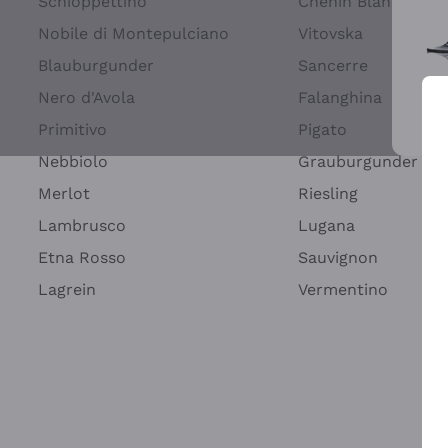
Schioppettino
Chenin Blanc
Nobile di Montepulciano
Vitovska
Blauburgunder
Sancerre
Nero d'Avola
Falanghina
Primitivo
Pigato
Wei
Nebbiolo
Grauburgunder
Merlot
Riesling
Lambrusco
Lugana
Etna Rosso
Sauvignon
Lagrein
Vermentino