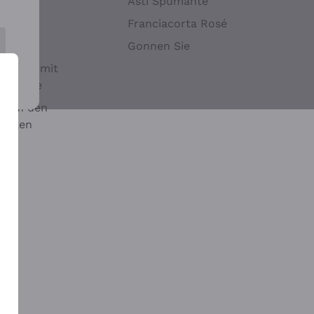
Hefen
Asti Spumante
nwein
Franciacorta Rosé
Gonnen Sie
it oder mit
 Sulfite
 auf den
chalen