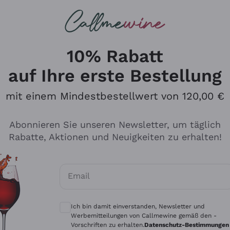
u suchst
ßweine
Rotweine
Champagn
10% Rabatt
auf Ihre erste Bestellung
mit einem Mindestbestellwert von 120,00 €
Den Katalog durchsuchen
Abonnieren Sie unseren Newsletter, um täglich
Rabatte, Aktionen und Neuigkeiten zu erhalten!
Hersteller
Produkti
Email
Tenuta San Leonardo
Für Vegan
Optionale Einwilligungen zum Erhalt von 
Gosset
Oxidative
Ich bin damit einverstanden, Newsletter und
Alessandra Divella
Unabhäng
Werbemitteilungen von Callmewine gemäß den -
Vorschriften zu erhalten.
Datenschutz-Bestimmungen