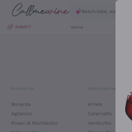
Zum Hauptinhalt springen
Beschreibe, wonach d
RABATT
Weine
Wei
Rotweine
Weissweine
Bonarda
Arneis
Aglianico
Catarratto
Rosso di Montalcino
Verdicchio