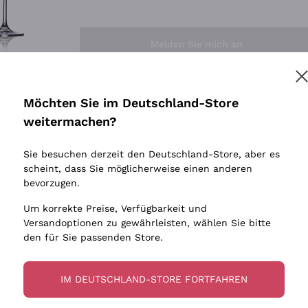
Sedilesu
Indigene 
Ceretto
Amphore
Melden Sie mich an
Guado al Tasso - Antinori
Biowein
Ornellaia
Ohne Sulf
minimalen
Bastianich
tere Informationen finden Sie in unserem
Datenschutz-Bestimmungen
Möchten Sie im Deutschland-Store
Maischung
Ca' dei Frati
weitermachen?
Traubens
Cappellano
Sie besuchen derzeit den Deutschland-Store, aber es
Biondi Santi
scheint, dass Sie möglicherweise einen anderen
Quintarelli Giuseppe
bevorzugen.
Mascarello Bartolo
Um korrekte Preise, Verfügbarkeit und
Rinaldi Giuseppe
Versandoptionen zu gewährleisten, wählen Sie bitte
den für Sie passenden Store.
Egly Ouriet
Jacquesson
IM DEUTSCHLAND-STORE FORTFAHREN
Agrapart