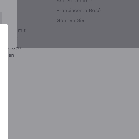
Hefen
Asti Spumante
nwein
Franciacorta Rosé
Gonnen Sie
it oder mit
 Sulfite
 auf den
chalen