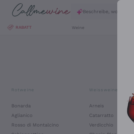
Zum Hauptinhalt springen
Beschreibe, wonach d
RABATT
Weine
Wei
Rotweine
Weissweine
Bonarda
Arneis
Aglianico
Catarratto
Rosso di Montalcino
Verdicchio