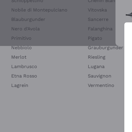
Schioppettino
Chenin Blanc
Nobile di Montepulciano
Vitovska
Blauburgunder
Sancerre
Nero d'Avola
Falanghina
Primitivo
Pigato
Wei
Nebbiolo
Grauburgunder
Merlot
Riesling
Lambrusco
Lugana
Etna Rosso
Sauvignon
Lagrein
Vermentino