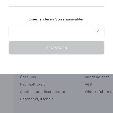
Tenuta Masseto
Einen anderen Store auswählen
eferung in 2-4 Tagen
Zahlung
in Deutschland
in 3 Raten
BESTÄTIGEN
Die Firma
Brauchen Sie Hi
Über uns
Kundendienst
Nachhaltigkeit
AGB
Önothek und Restaurants
Widerrufsformul
Geschenkgutschein