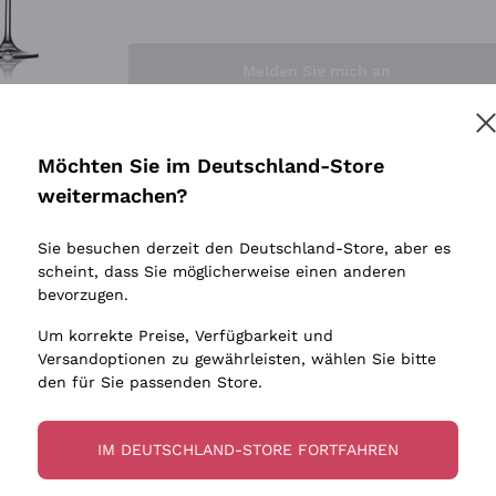
Sedilesu
Indigene 
Ceretto
Amphore
Melden Sie mich an
Guado al Tasso - Antinori
Biowein
Ornellaia
Ohne Sulf
minimalen
Bastianich
tere Informationen finden Sie in unserem
Datenschutz-Bestimmungen
Möchten Sie im Deutschland-Store
Maischung
Ca' dei Frati
weitermachen?
Traubens
Cappellano
Sie besuchen derzeit den Deutschland-Store, aber es
Biondi Santi
scheint, dass Sie möglicherweise einen anderen
Quintarelli Giuseppe
bevorzugen.
Mascarello Bartolo
Um korrekte Preise, Verfügbarkeit und
Rinaldi Giuseppe
Versandoptionen zu gewährleisten, wählen Sie bitte
den für Sie passenden Store.
Egly Ouriet
Jacquesson
IM DEUTSCHLAND-STORE FORTFAHREN
Agrapart