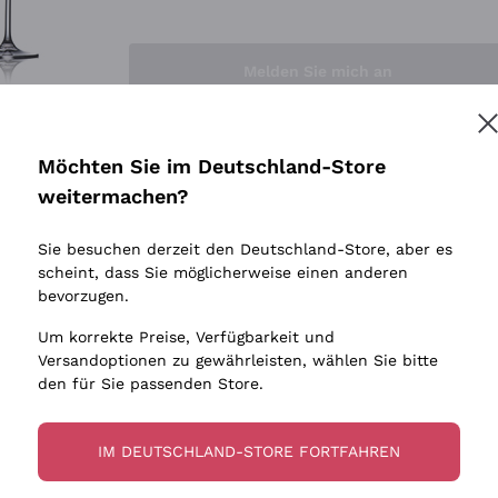
Sedilesu
Indigene 
Ceretto
Amphore
Melden Sie mich an
Guado al Tasso - Antinori
Biowein
Ornellaia
Ohne Sulf
minimalen
Bastianich
tere Informationen finden Sie in unserem
Datenschutz-Bestimmungen
Möchten Sie im Deutschland-Store
Maischung
Ca' dei Frati
weitermachen?
Traubens
Cappellano
Sie besuchen derzeit den Deutschland-Store, aber es
Biondi Santi
scheint, dass Sie möglicherweise einen anderen
Quintarelli Giuseppe
bevorzugen.
Mascarello Bartolo
Um korrekte Preise, Verfügbarkeit und
Rinaldi Giuseppe
Versandoptionen zu gewährleisten, wählen Sie bitte
den für Sie passenden Store.
Egly Ouriet
Jacquesson
IM DEUTSCHLAND-STORE FORTFAHREN
Agrapart