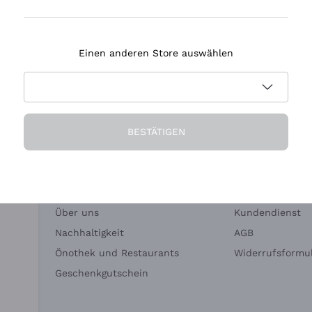
Tenuta Masseto
Einen anderen Store auswählen
eferung in 2-4 Tagen
Zahlung
in Deutschland
in 3 Raten
BESTÄTIGEN
Die Firma
Brauchen Sie Hi
Über uns
Kundendienst
Nachhaltigkeit
AGB
Önothek und Restaurants
Widerrufsformul
Geschenkgutschein