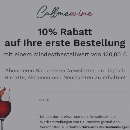
u suchst
ßweine
Rotweine
Champagn
10% Rabatt
auf Ihre erste Bestellung
mit einem Mindestbestellwert von 120,00 €
Den Katalog durchsuchen
Abonnieren Sie unseren Newsletter, um täglich
Rabatte, Aktionen und Neuigkeiten zu erhalten!
Hersteller
Produkti
Email
Tenuta San Leonardo
Für Vegan
Optionale Einwilligungen zum Erhalt von 
Gosset
Oxidative
Ich bin damit einverstanden, Newsletter und
Alessandra Divella
Unabhäng
Werbemitteilungen von Callmewine gemäß den -
Vorschriften zu erhalten.
Datenschutz-Bestimmungen