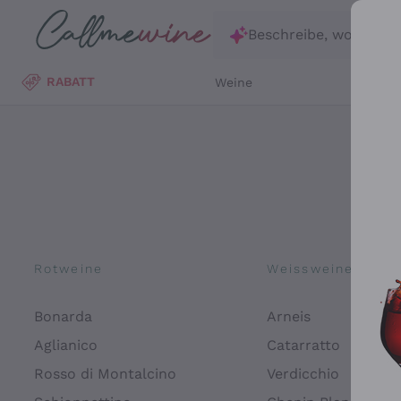
Zum Hauptinhalt springen
Beschreibe, wonach d
RABATT
Weine
Wei
Rotweine
Weissweine
Bonarda
Arneis
Aglianico
Catarratto
Rosso di Montalcino
Verdicchio