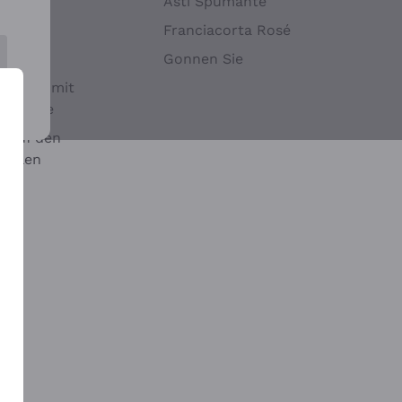
Hefen
Asti Spumante
nwein
Franciacorta Rosé
Gonnen Sie
it oder mit
 Sulfite
 auf den
chalen