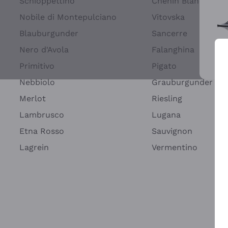
Schioppettino
Chenin Blanc
Nobile di Montepulciano
Vitovska
Blauburgunder
Sancerre
Nero d'Avola
Falanghina
Primitivo
Pigato
Wei
Nebbiolo
Grauburgunder
Merlot
Riesling
Lambrusco
Lugana
Etna Rosso
Sauvignon
Lagrein
Vermentino