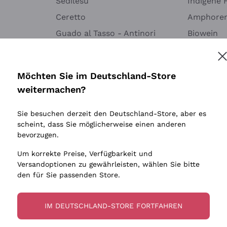
Sedilesu
Indigene 
Ceretto
Amphore
Melden Sie mich an
Guado al Tasso - Antinori
Biowein
Ornellaia
Ohne Sulf
minimalen
Bastianich
tere Informationen finden Sie in unserem
Datenschutz-Bestimmungen
Möchten Sie im Deutschland-Store
Maischung
Ca' dei Frati
weitermachen?
Traubens
Cappellano
Sie besuchen derzeit den Deutschland-Store, aber es
Biondi Santi
scheint, dass Sie möglicherweise einen anderen
Quintarelli Giuseppe
bevorzugen.
Mascarello Bartolo
Um korrekte Preise, Verfügbarkeit und
Rinaldi Giuseppe
Versandoptionen zu gewährleisten, wählen Sie bitte
den für Sie passenden Store.
Egly Ouriet
Jacquesson
IM DEUTSCHLAND-STORE FORTFAHREN
Agrapart