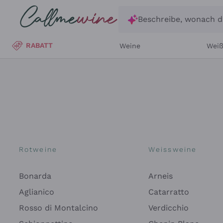
Zum Hauptinhalt springen
Beschreibe, wonach d
RABATT
Weine
Wei
Rotweine
Weissweine
Bonarda
Arneis
Aglianico
Catarratto
Rosso di Montalcino
Verdicchio