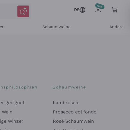
DE
er
Schaumweine
Andere
onsphilosophien
Schaumweine
er geeignet
Lambrusco
Mitteilungen und personalisierten Angeboten
r Wein
Prosecco col fondo
ige Winzer
Rosé Schaumwein