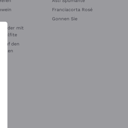
Hefen
Asti Spumante
nwein
Franciacorta Rosé
Gonnen Sie
it oder mit
 Sulfite
 auf den
chalen