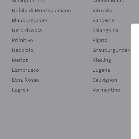
Schioppettino
Chenin Blanc
Nobile di Montepulciano
Vitovska
Blauburgunder
Sancerre
Nero d'Avola
Falanghina
Primitivo
Pigato
Wei
Nebbiolo
Grauburgunder
Merlot
Riesling
Lambrusco
Lugana
Etna Rosso
Sauvignon
Lagrein
Vermentino