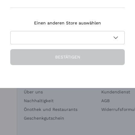
Tenuta Masseto
Einen anderen Store auswählen
eferung in 2-4 Tagen
Zahlung
in Deutschland
in 3 Raten
BESTÄTIGEN
Die Firma
Brauchen Sie Hi
Über uns
Kundendienst
Nachhaltigkeit
AGB
Önothek und Restaurants
Widerrufsformul
Geschenkgutschein