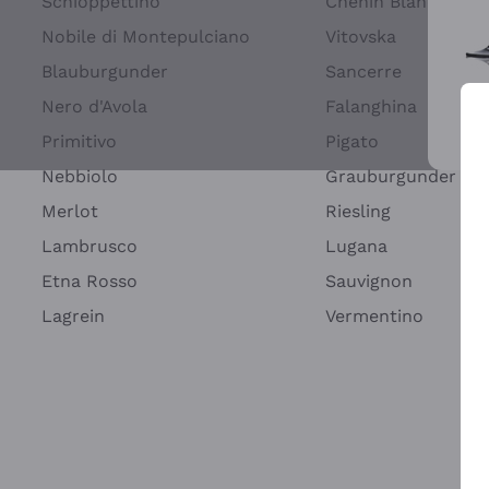
Schioppettino
Chenin Blanc
Nobile di Montepulciano
Vitovska
Blauburgunder
Sancerre
Nero d'Avola
Falanghina
Primitivo
Pigato
Wei
Nebbiolo
Grauburgunder
Merlot
Riesling
Lambrusco
Lugana
Etna Rosso
Sauvignon
Lagrein
Vermentino