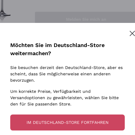
Sedilesu
Indigene 
Ceretto
Amphore
Melden Sie mich an
Guado al Tasso - Antinori
Biowein
Ornellaia
Ohne Sulf
minimalen
Bastianich
tere Informationen finden Sie in unserem
Datenschutz-Bestimmungen
Möchten Sie im Deutschland-Store
Maischung
Ca' dei Frati
weitermachen?
Traubens
Cappellano
Sie besuchen derzeit den Deutschland-Store, aber es
Biondi Santi
scheint, dass Sie möglicherweise einen anderen
Quintarelli Giuseppe
bevorzugen.
Mascarello Bartolo
Um korrekte Preise, Verfügbarkeit und
Rinaldi Giuseppe
Versandoptionen zu gewährleisten, wählen Sie bitte
den für Sie passenden Store.
Egly Ouriet
Jacquesson
IM DEUTSCHLAND-STORE FORTFAHREN
Agrapart