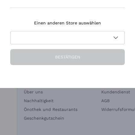
Tenuta Masseto
Einen anderen Store auswählen
eferung in 2-4 Tagen
Zahlung
in Deutschland
in 3 Raten
BESTÄTIGEN
Die Firma
Brauchen Sie Hi
Über uns
Kundendienst
Nachhaltigkeit
AGB
Önothek und Restaurants
Widerrufsformul
Geschenkgutschein