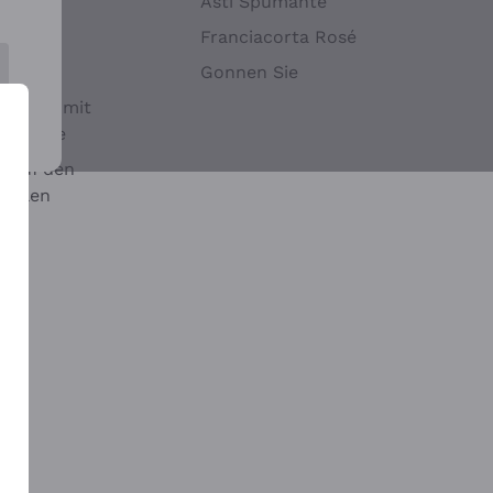
Hefen
Asti Spumante
nwein
Franciacorta Rosé
Gonnen Sie
it oder mit
 Sulfite
 auf den
chalen