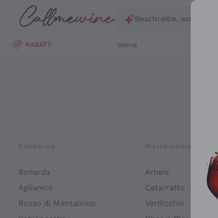
Zum Hauptinhalt springen
Beschreibe, wonach d
RABATT
Weine
Wei
Rotweine
Weissweine
Bonarda
Arneis
Aglianico
Catarratto
Rosso di Montalcino
Verdicchio