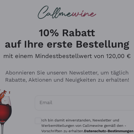
u suchst
ßweine
Rotweine
Champagn
10% Rabatt
auf Ihre erste Bestellung
mit einem Mindestbestellwert von 120,00 €
Den Katalog durchsuchen
Abonnieren Sie unseren Newsletter, um täglich
Rabatte, Aktionen und Neuigkeiten zu erhalten!
Hersteller
Produkti
Email
Tenuta San Leonardo
Für Vegan
Optionale Einwilligungen zum Erhalt von 
Gosset
Oxidative
Ich bin damit einverstanden, Newsletter und
Alessandra Divella
Unabhäng
Werbemitteilungen von Callmewine gemäß den -
Vorschriften zu erhalten.
Datenschutz-Bestimmungen