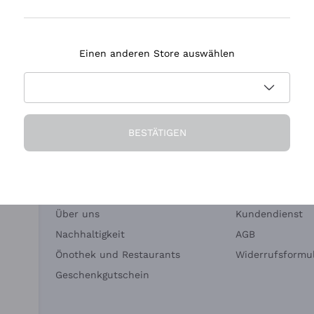
Tenuta Masseto
Einen anderen Store auswählen
eferung in 2-4 Tagen
Zahlung
in Deutschland
in 3 Raten
BESTÄTIGEN
Die Firma
Brauchen Sie Hi
Über uns
Kundendienst
Nachhaltigkeit
AGB
Önothek und Restaurants
Widerrufsformul
Geschenkgutschein