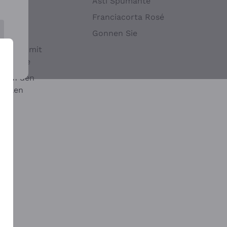
Hefen
Asti Spumante
nwein
Franciacorta Rosé
Gonnen Sie
it oder mit
 Sulfite
 auf den
chalen