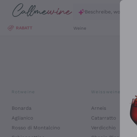
Zum Hauptinhalt springen
Beschreibe, wonach d
RABATT
Weine
Wei
Rotweine
Weissweine
Bonarda
Arneis
Aglianico
Catarratto
Rosso di Montalcino
Verdicchio