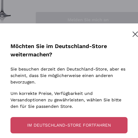
Sedilesu
Indigene 
Ceretto
Amphore
Melden Sie mich an
Guado al Tasso - Antinori
Biowein
Ornellaia
Ohne Sulf
minimalen
Bastianich
tere Informationen finden Sie in unserem
Datenschutz-Bestimmungen
Möchten Sie im Deutschland-Store
Maischung
Ca' dei Frati
weitermachen?
Traubens
Cappellano
Sie besuchen derzeit den Deutschland-Store, aber es
Biondi Santi
scheint, dass Sie möglicherweise einen anderen
Quintarelli Giuseppe
bevorzugen.
Mascarello Bartolo
Um korrekte Preise, Verfügbarkeit und
Rinaldi Giuseppe
Versandoptionen zu gewährleisten, wählen Sie bitte
den für Sie passenden Store.
Egly Ouriet
Jacquesson
IM DEUTSCHLAND-STORE FORTFAHREN
Agrapart