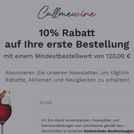
u suchst
ßweine
Rotweine
Champagn
10% Rabatt
auf Ihre erste Bestellung
mit einem Mindestbestellwert von 120,00 €
Den Katalog durchsuchen
Abonnieren Sie unseren Newsletter, um täglich
Rabatte, Aktionen und Neuigkeiten zu erhalten!
Hersteller
Produkti
Email
Tenuta San Leonardo
Für Vegan
Optionale Einwilligungen zum Erhalt von 
Gosset
Oxidative
Ich bin damit einverstanden, Newsletter und
Alessandra Divella
Unabhäng
Werbemitteilungen von Callmewine gemäß den -
Vorschriften zu erhalten.
Datenschutz-Bestimmungen