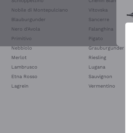
Schioppettino
Chenin Blanc
Nobile di Montepulciano
Vitovska
Blauburgunder
Sancerre
Nero d'Avola
Falanghina
Primitivo
Pigato
Wei
Nebbiolo
Grauburgunder
Merlot
Riesling
Lambrusco
Lugana
Etna Rosso
Sauvignon
Lagrein
Vermentino