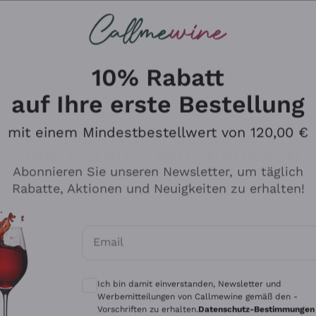
u suchst
ßweine
Rotweine
Champagn
10% Rabatt
auf Ihre erste Bestellung
mit einem Mindestbestellwert von 120,00 €
Den Katalog durchsuchen
Abonnieren Sie unseren Newsletter, um täglich
Rabatte, Aktionen und Neuigkeiten zu erhalten!
Hersteller
Produkti
Email
Tenuta San Leonardo
Für Vegan
Optionale Einwilligungen zum Erhalt von 
Gosset
Oxidative
Ich bin damit einverstanden, Newsletter und
Alessandra Divella
Unabhäng
Werbemitteilungen von Callmewine gemäß den -
Vorschriften zu erhalten.
Datenschutz-Bestimmungen