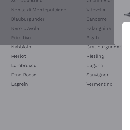
Schioppettino
Chenin Blanc
Nobile di Montepulciano
Vitovska
Blauburgunder
Sancerre
Nero d'Avola
Falanghina
Primitivo
Pigato
Wei
Nebbiolo
Grauburgunder
Merlot
Riesling
Lambrusco
Lugana
Etna Rosso
Sauvignon
Lagrein
Vermentino