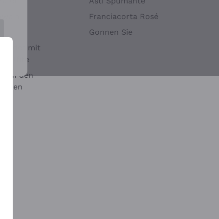
Hefen
Asti Spumante
nwein
Franciacorta Rosé
Gonnen Sie
it oder mit
 Sulfite
 auf den
chalen