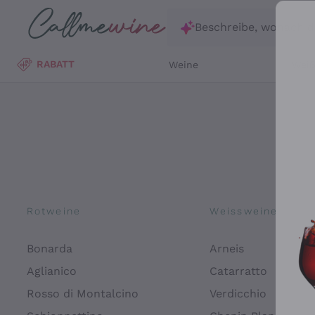
Zum Hauptinhalt springen
Beschreibe, wonach d
RABATT
Weine
Wei
Rotweine
Weissweine
Bonarda
Arneis
Aglianico
Catarratto
Rosso di Montalcino
Verdicchio