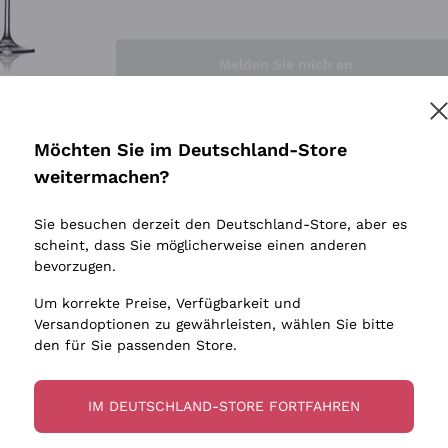
Sedilesu
Indigene 
Ceretto
Amphore
Melden Sie mich an
Guado al Tasso - Antinori
Biowein
Ornellaia
Ohne Sulf
minimalen
Bastianich
tere Informationen finden Sie in unserem
Datenschutz-Bestimmungen
Möchten Sie im Deutschland-Store
Maischung
Ca' dei Frati
weitermachen?
Traubens
Cappellano
Sie besuchen derzeit den Deutschland-Store, aber es
Biondi Santi
scheint, dass Sie möglicherweise einen anderen
Quintarelli Giuseppe
bevorzugen.
Mascarello Bartolo
Um korrekte Preise, Verfügbarkeit und
Rinaldi Giuseppe
Versandoptionen zu gewährleisten, wählen Sie bitte
den für Sie passenden Store.
Egly Ouriet
Jacquesson
IM DEUTSCHLAND-STORE FORTFAHREN
Agrapart