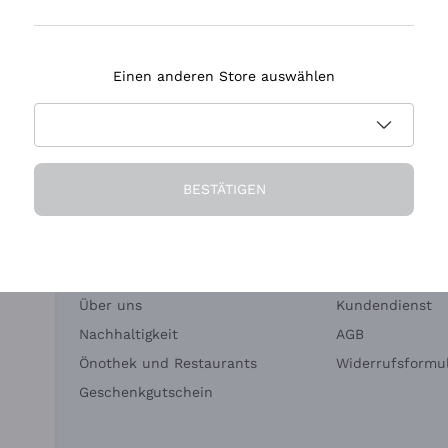
Tenuta Masseto
Einen anderen Store auswählen
eferung in 2-4 Tagen
Zahlung
in Deutschland
in 3 Raten
BESTÄTIGEN
Die Firma
Brauchen Sie Hi
Über uns
Kundendienst
Nachhaltigkeit
AGB
Önothek und Restaurants
Widerrufsformul
Geschenkgutschein