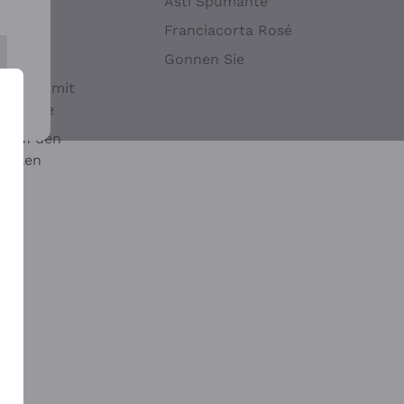
Hefen
Asti Spumante
nwein
Franciacorta Rosé
Gonnen Sie
it oder mit
 Sulfite
 auf den
chalen