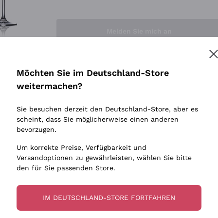
Sedilesu
Indigene 
Ceretto
Amphore
Melden Sie mich an
Guado al Tasso - Antinori
Biowein
Ornellaia
Ohne Sulf
minimalen
Bastianich
tere Informationen finden Sie in unserem
Datenschutz-Bestimmungen
Möchten Sie im Deutschland-Store
Maischung
Ca' dei Frati
weitermachen?
Traubens
Cappellano
Sie besuchen derzeit den Deutschland-Store, aber es
Biondi Santi
scheint, dass Sie möglicherweise einen anderen
Quintarelli Giuseppe
bevorzugen.
Mascarello Bartolo
Um korrekte Preise, Verfügbarkeit und
Rinaldi Giuseppe
Versandoptionen zu gewährleisten, wählen Sie bitte
den für Sie passenden Store.
Egly Ouriet
Jacquesson
IM DEUTSCHLAND-STORE FORTFAHREN
Agrapart