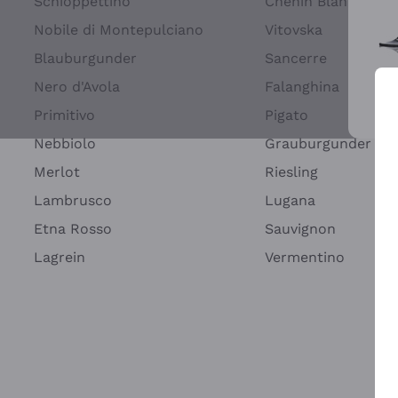
Schioppettino
Chenin Blanc
Nobile di Montepulciano
Vitovska
Blauburgunder
Sancerre
Nero d'Avola
Falanghina
Primitivo
Pigato
Wei
Nebbiolo
Grauburgunder
Merlot
Riesling
Lambrusco
Lugana
Etna Rosso
Sauvignon
Lagrein
Vermentino