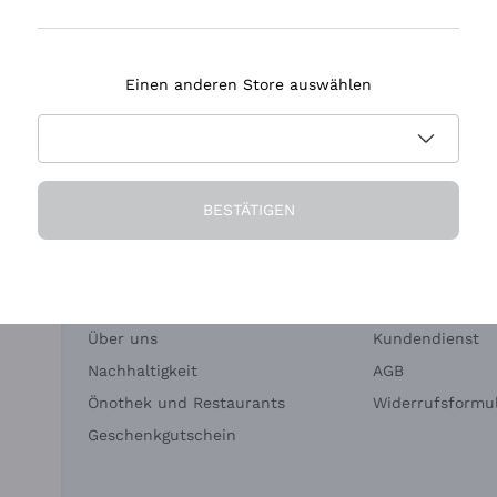
Tenuta Masseto
Einen anderen Store auswählen
eferung in 2-4 Tagen
Zahlung
in Deutschland
in 3 Raten
BESTÄTIGEN
Die Firma
Brauchen Sie Hi
Über uns
Kundendienst
Nachhaltigkeit
AGB
Önothek und Restaurants
Widerrufsformul
Geschenkgutschein