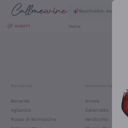
Zum Hauptinhalt springen
Beschreibe, wonach d
RABATT
Weine
Wei
Rotweine
Weissweine
Bonarda
Arneis
Aglianico
Catarratto
Rosso di Montalcino
Verdicchio