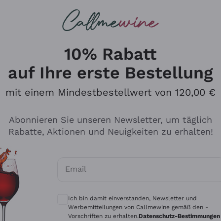
u suchst
ßweine
Rotweine
Champagn
10% Rabatt
auf Ihre erste Bestellung
mit einem Mindestbestellwert von 120,00 €
Den Katalog durchsuchen
Abonnieren Sie unseren Newsletter, um täglich
Rabatte, Aktionen und Neuigkeiten zu erhalten!
Hersteller
Produkti
Email
Tenuta San Leonardo
Für Vegan
Optionale Einwilligungen zum Erhalt von 
Gosset
Oxidative
Ich bin damit einverstanden, Newsletter und
Alessandra Divella
Unabhäng
Werbemitteilungen von Callmewine gemäß den -
Vorschriften zu erhalten.
Datenschutz-Bestimmungen