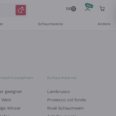
DE
er
Schaumweine
Andere
onsphilosophien
Schaumweine
er geeignet
Lambrusco
Mitteilungen und personalisierten Angeboten
r Wein
Prosecco col fondo
ige Winzer
Rosé Schaumwein