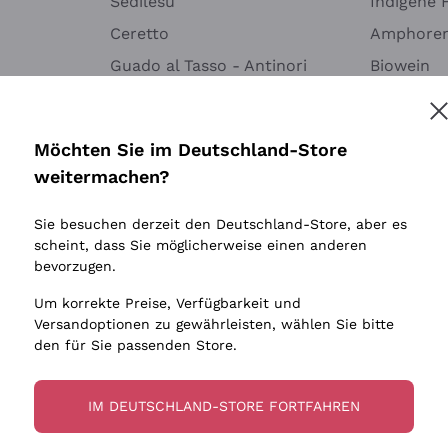
Sedilesu
Indigene 
Ceretto
Amphore
Guado al Tasso - Antinori
Biowein
Melden Sie mich an
Ornellaia
Ohne Sulf
minimalen
Bastianich
tere Informationen finden Sie in unserem
Datenschutz-Bestimmungen
Möchten Sie im Deutschland-Store
Maischung
Ca' dei Frati
weitermachen?
Traubens
Cappellano
Sie besuchen derzeit den Deutschland-Store, aber es
Biondi Santi
scheint, dass Sie möglicherweise einen anderen
Quintarelli Giuseppe
bevorzugen.
Mascarello Bartolo
Um korrekte Preise, Verfügbarkeit und
Rinaldi Giuseppe
Versandoptionen zu gewährleisten, wählen Sie bitte
den für Sie passenden Store.
Egly Ouriet
Jacquesson
IM DEUTSCHLAND-STORE FORTFAHREN
Agrapart