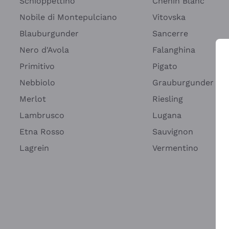
Schioppettino
Chenin Blanc
Nobile di Montepulciano
Vitovska
Blauburgunder
Sancerre
Nero d'Avola
Falanghina
Primitivo
Pigato
Wei
Nebbiolo
Grauburgunder
Merlot
Riesling
Lambrusco
Lugana
Etna Rosso
Sauvignon
Lagrein
Vermentino