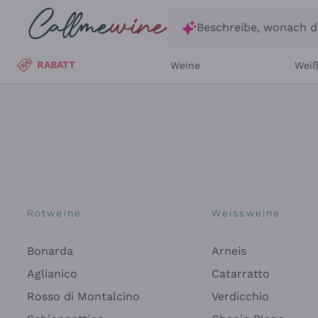
Zum Hauptinhalt springen
Beschreibe, wonach d
RABATT
Weine
Wei
Rotweine
Weissweine
Bonarda
Arneis
Aglianico
Catarratto
Rosso di Montalcino
Verdicchio