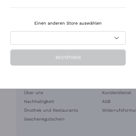
Tenuta Masseto
Einen anderen Store auswählen
eferung in 2-4 Tagen
Zahlung
in Deutschland
in 3 Raten
BESTÄTIGEN
Die Firma
Brauchen Sie Hi
Über uns
Kundendienst
Nachhaltigkeit
AGB
Önothek und Restaurants
Widerrufsformul
Geschenkgutschein