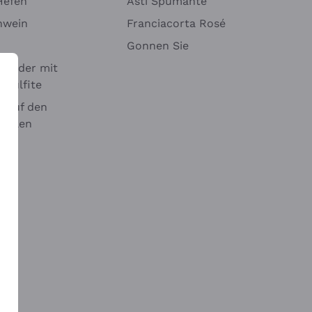
Hefen
Asti Spumante
nwein
Franciacorta Rosé
Gonnen Sie
it oder mit
 Sulfite
 auf den
chalen