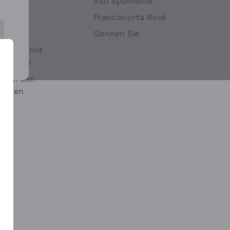
Hefen
Asti Spumante
nwein
Franciacorta Rosé
Gonnen Sie
it oder mit
 Sulfite
 auf den
chalen