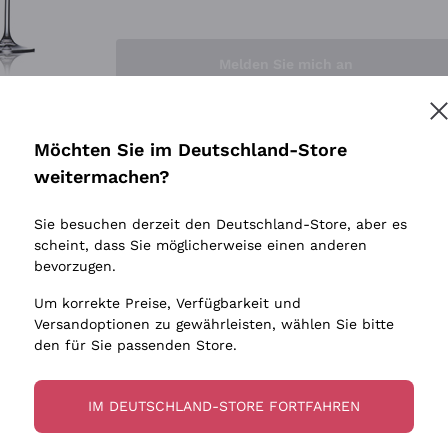
Sedilesu
Indigene 
Ceretto
Amphore
Melden Sie mich an
Guado al Tasso - Antinori
Biowein
Ornellaia
Ohne Sulf
minimalen
Bastianich
tere Informationen finden Sie in unserem
Datenschutz-Bestimmungen
Möchten Sie im Deutschland-Store
Maischung
Ca' dei Frati
weitermachen?
Traubens
Cappellano
Sie besuchen derzeit den Deutschland-Store, aber es
Biondi Santi
scheint, dass Sie möglicherweise einen anderen
Quintarelli Giuseppe
bevorzugen.
Mascarello Bartolo
Um korrekte Preise, Verfügbarkeit und
Rinaldi Giuseppe
Versandoptionen zu gewährleisten, wählen Sie bitte
den für Sie passenden Store.
Egly Ouriet
Jacquesson
IM DEUTSCHLAND-STORE FORTFAHREN
Agrapart