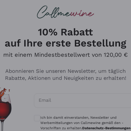
u suchst
ßweine
Rotweine
Champagn
10% Rabatt
auf Ihre erste Bestellung
mit einem Mindestbestellwert von 120,00 €
Den Katalog durchsuchen
Abonnieren Sie unseren Newsletter, um täglich
Rabatte, Aktionen und Neuigkeiten zu erhalten!
Hersteller
Produkti
Email
Tenuta San Leonardo
Für Vegan
Optionale Einwilligungen zum Erhalt von 
Gosset
Oxidative
Ich bin damit einverstanden, Newsletter und
Alessandra Divella
Unabhäng
Werbemitteilungen von Callmewine gemäß den -
Vorschriften zu erhalten.
Datenschutz-Bestimmungen