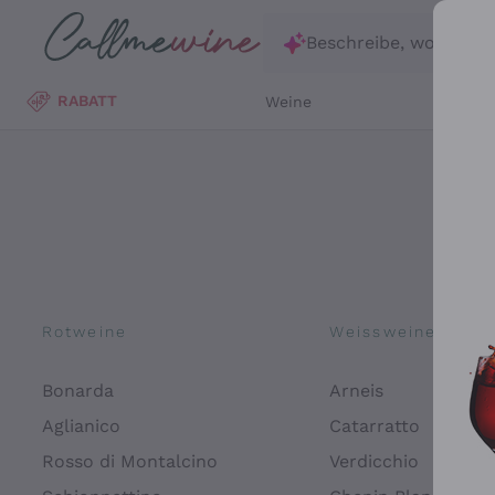
Zum Hauptinhalt springen
Beschreibe, wonach d
RABATT
Weine
Wei
Rotweine
Weissweine
Bonarda
Arneis
Aglianico
Catarratto
Rosso di Montalcino
Verdicchio