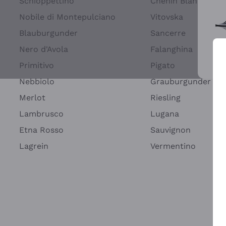
Schioppettino
Chenin Blanc
Nobile di Montepulciano
Vitovska
Blauburgunder
Sancerre
Nero d'Avola
Falanghina
Primitivo
Pigato
Wei
Nebbiolo
Grauburgunder
Merlot
Riesling
Lambrusco
Lugana
Etna Rosso
Sauvignon
Lagrein
Vermentino