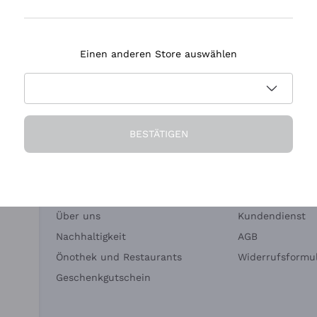
Tenuta Masseto
Einen anderen Store auswählen
eferung in 2-4 Tagen
Zahlung
in Deutschland
in 3 Raten
BESTÄTIGEN
Die Firma
Brauchen Sie Hi
Über uns
Kundendienst
Nachhaltigkeit
AGB
Önothek und Restaurants
Widerrufsformul
Geschenkgutschein