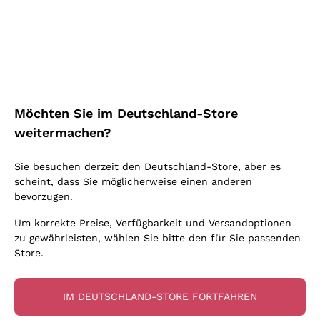
Blauburgunder
Ich bin damit einverstanden, Newsletter und
Alessandra Divella
Vitovska
Werbemitteilungen von Callmewine gemäß
Oxidativer Wein
Nero d'Avola
Sedilesu
den -Vorschriften zu erhalten.
Datenschutz-
Lambrusco
Sancerre
Unabhängige Winzer
Bestimmungen
Primitivo
Ceretto
Prosecco col fondo
Falanghina
Indigene Hefen
Nebbiolo
Guado al Tasso - Antinori
Rosé Schaumwein
Kostenloser Versand
Lieferung in 2-4 Tagen
Pigato
Amphorenwein
Merlot
über 150,00 €
Melden Sie mich an
in Deutschland
Ornellaia
Asti Spumante
Grauburgunder
Biowein
Möchten Sie im Deutschland-Store
Lambrusco
Bastianich
Franciacorta Rosé
Riesling
weitermachen?
Ohne Sulfit oder mit minimalen Sulfite
Etna Rosso
Ca' dei Frati
Weitere Informationen finden Sie in unserem
Datenschutz-
Gonnen Sie
Lugana
Maischung auf den Traubenschalen
Bestimmungen
Lagrein
Cappellano
Sie besuchen derzeit den Deutschland-Store, aber es
Zahlung
Callmewine ist
Sauvignon
scheint, dass Sie möglicherweise einen anderen
Biondi Santi
in 3 Raten
carbon neutral
bevorzugen.
Vermentino
Quintarelli Giuseppe
Um korrekte Preise, Verfügbarkeit und Versandoptionen
Mascarello Bartolo
zu gewährleisten, wählen Sie bitte den für Sie passenden
Store.
Rinaldi Giuseppe
Für Sie
10% Rabatt
auf Ihre
Egly Ouriet
erste Bestellung!
IM DEUTSCHLAND-STORE FORTFAHREN
Jacquesson