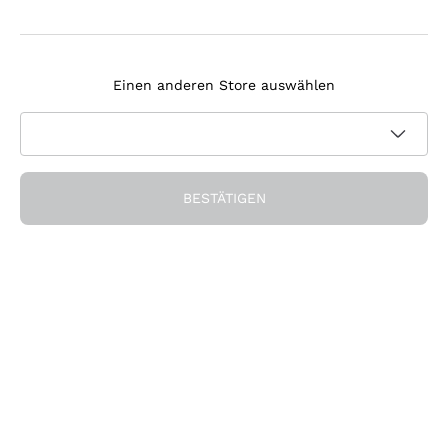
Agrapart
Melden Sie sich für den Newsletter an
Tenuta Masseto
Einen anderen Store auswählen
Ich bin damit einverstanden, Newsletter und
Werbemitteilungen von Callmewine gemäß den -Vorschriften
Datenschutz-Bestimmungen
zu erhalten.
Erhalten Sie den Rabatt!
BESTÄTIGEN
Die Firma
Über uns
Brauchen Sie Hilfe?
Nachhaltigkeit
Kundendienst
Önothek und Restaurants
Werden Sie Mitglied der Gemeinschaft
AGB
Geschenkgutschein
Widerrufsformular für Bestellung
Die App herunterladen