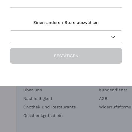
Tenuta Masseto
Einen anderen Store auswählen
eferung in 2-4 Tagen
Zahlung
in Deutschland
in 3 Raten
BESTÄTIGEN
Die Firma
Brauchen Sie Hi
Über uns
Kundendienst
Nachhaltigkeit
AGB
Önothek und Restaurants
Widerrufsformul
Geschenkgutschein