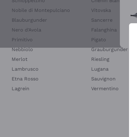
Schioppettino
Chenin Blanc
Nobile di Montepulciano
Vitovska
Blauburgunder
Sancerre
Nero d'Avola
Falanghina
Primitivo
Pigato
Wei
Nebbiolo
Grauburgunder
Merlot
Riesling
Lambrusco
Lugana
Etna Rosso
Sauvignon
Lagrein
Vermentino