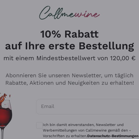
u suchst
ßweine
Rotweine
Champagn
10% Rabatt
auf Ihre erste Bestellung
mit einem Mindestbestellwert von 120,00 €
Den Katalog durchsuchen
Abonnieren Sie unseren Newsletter, um täglich
Rabatte, Aktionen und Neuigkeiten zu erhalten!
Hersteller
Produkti
Email
Tenuta San Leonardo
Für Vegan
Optionale Einwilligungen zum Erhalt von 
Gosset
Oxidative
Ich bin damit einverstanden, Newsletter und
Alessandra Divella
Unabhäng
Werbemitteilungen von Callmewine gemäß den -
Vorschriften zu erhalten.
Datenschutz-Bestimmungen