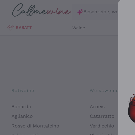
Zum Hauptinhalt springen
Beschreibe, wonach d
RABATT
Weine
Wei
Rotweine
Weissweine
Bonarda
Arneis
Aglianico
Catarratto
Rosso di Montalcino
Verdicchio