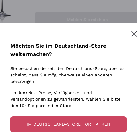
Sedilesu
Indigene 
Ceretto
Amphore
Melden Sie mich an
Guado al Tasso - Antinori
Biowein
Ornellaia
Ohne Sulf
minimalen
Bastianich
tere Informationen finden Sie in unserem
Datenschutz-Bestimmungen
Möchten Sie im Deutschland-Store
Maischung
Ca' dei Frati
weitermachen?
Traubens
Cappellano
Sie besuchen derzeit den Deutschland-Store, aber es
Biondi Santi
scheint, dass Sie möglicherweise einen anderen
Quintarelli Giuseppe
bevorzugen.
Mascarello Bartolo
Um korrekte Preise, Verfügbarkeit und
Rinaldi Giuseppe
Versandoptionen zu gewährleisten, wählen Sie bitte
den für Sie passenden Store.
Egly Ouriet
Jacquesson
IM DEUTSCHLAND-STORE FORTFAHREN
Agrapart