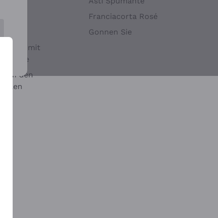
Hefen
Asti Spumante
nwein
Franciacorta Rosé
Gonnen Sie
it oder mit
 Sulfite
 auf den
chalen