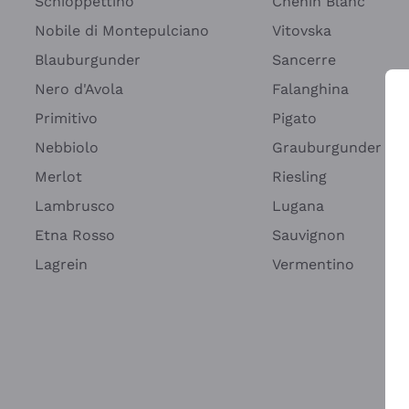
Schioppettino
Chenin Blanc
Nobile di Montepulciano
Vitovska
Blauburgunder
Sancerre
Nero d'Avola
Falanghina
Primitivo
Pigato
Wei
Nebbiolo
Grauburgunder
Merlot
Riesling
Lambrusco
Lugana
Etna Rosso
Sauvignon
Lagrein
Vermentino