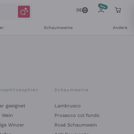
DE
er
Schaumweine
Andere
onsphilosophien
Schaumweine
er geeignet
Lambrusco
Mitteilungen und personalisierten Angeboten
r Wein
Prosecco col fondo
ige Winzer
Rosé Schaumwein