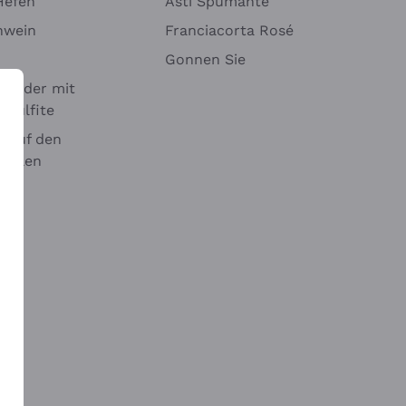
Hefen
Asti Spumante
nwein
Franciacorta Rosé
Gonnen Sie
it oder mit
 Sulfite
 auf den
chalen