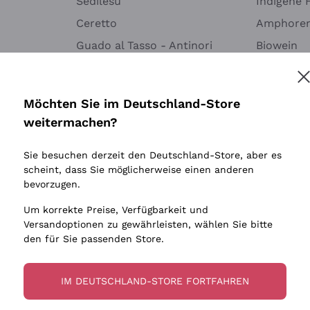
Sedilesu
Indigene 
Ceretto
Amphore
Guado al Tasso - Antinori
Biowein
Melden Sie mich an
Ornellaia
Ohne Sulf
minimalen
Bastianich
tere Informationen finden Sie in unserem
Datenschutz-Bestimmungen
Möchten Sie im Deutschland-Store
Maischung
Ca' dei Frati
weitermachen?
Traubens
Cappellano
Sie besuchen derzeit den Deutschland-Store, aber es
Biondi Santi
scheint, dass Sie möglicherweise einen anderen
Quintarelli Giuseppe
bevorzugen.
Mascarello Bartolo
Um korrekte Preise, Verfügbarkeit und
Rinaldi Giuseppe
Versandoptionen zu gewährleisten, wählen Sie bitte
den für Sie passenden Store.
Egly Ouriet
Jacquesson
IM DEUTSCHLAND-STORE FORTFAHREN
Agrapart