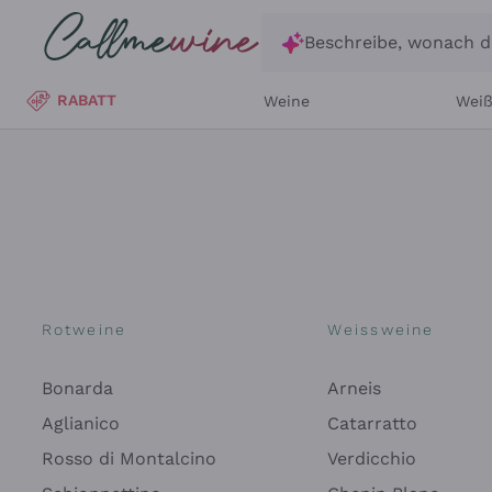
Zum Hauptinhalt springen
Beschreibe, wonach d
RABATT
Weine
Wei
Rotweine
Weissweine
Bonarda
Arneis
Aglianico
Catarratto
Rosso di Montalcino
Verdicchio