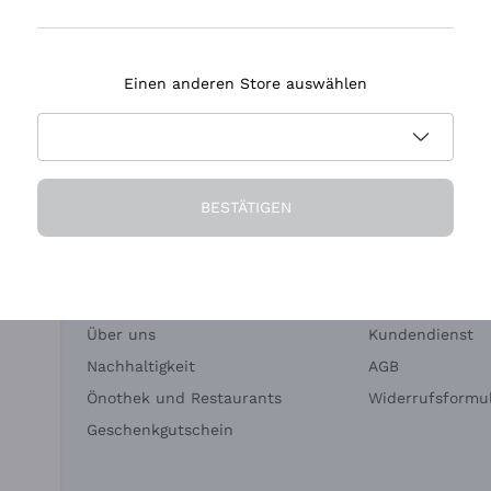
Tenuta Masseto
Einen anderen Store auswählen
eferung in 2-4 Tagen
Zahlung
in Deutschland
in 3 Raten
BESTÄTIGEN
Die Firma
Brauchen Sie Hi
Über uns
Kundendienst
Nachhaltigkeit
AGB
Önothek und Restaurants
Widerrufsformul
Geschenkgutschein