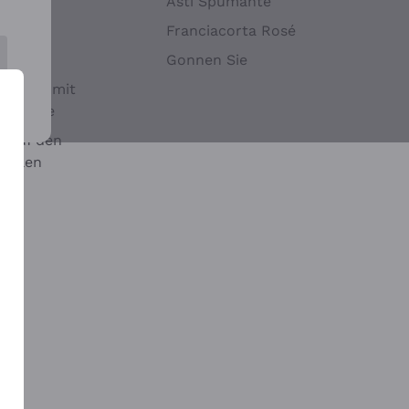
Hefen
Asti Spumante
nwein
Franciacorta Rosé
Gonnen Sie
it oder mit
 Sulfite
 auf den
chalen