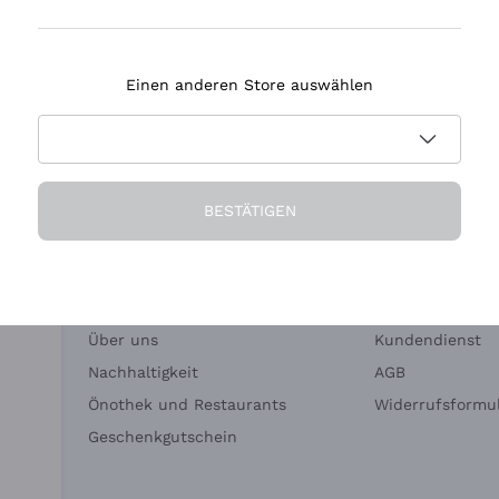
Tenuta Masseto
Einen anderen Store auswählen
eferung in 2-4 Tagen
Zahlung
in Deutschland
in 3 Raten
BESTÄTIGEN
Die Firma
Brauchen Sie Hi
Über uns
Kundendienst
Nachhaltigkeit
AGB
Önothek und Restaurants
Widerrufsformul
Geschenkgutschein