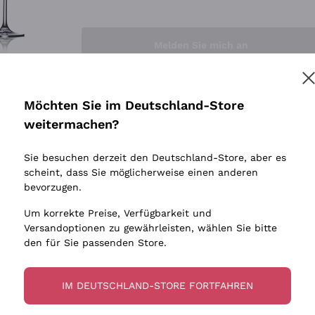
Sedilesu
Indigene 
Ceretto
Amphore
Melden Sie mich an
Guado al Tasso - Antinori
Biowein
Ornellaia
Ohne Sulf
minimalen
Bastianich
tere Informationen finden Sie in unserem
Datenschutz-Bestimmungen
Möchten Sie im Deutschland-Store
Maischung
Ca' dei Frati
weitermachen?
Traubens
Cappellano
Sie besuchen derzeit den Deutschland-Store, aber es
Biondi Santi
scheint, dass Sie möglicherweise einen anderen
Quintarelli Giuseppe
bevorzugen.
Mascarello Bartolo
Um korrekte Preise, Verfügbarkeit und
Rinaldi Giuseppe
Versandoptionen zu gewährleisten, wählen Sie bitte
den für Sie passenden Store.
Egly Ouriet
Jacquesson
IM DEUTSCHLAND-STORE FORTFAHREN
Agrapart