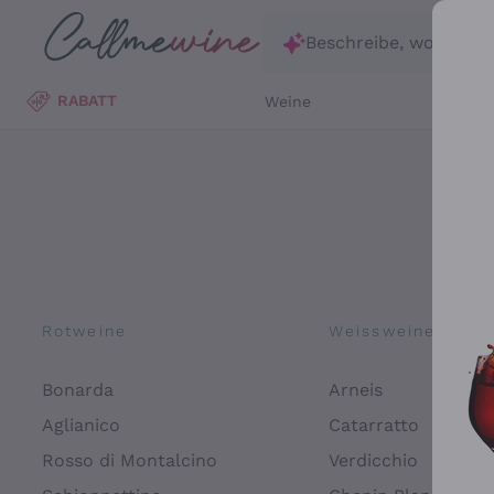
Zum Hauptinhalt springen
Beschreibe, wonach d
RABATT
Weine
Wei
Rotweine
Weissweine
Bonarda
Arneis
Aglianico
Catarratto
Rosso di Montalcino
Verdicchio