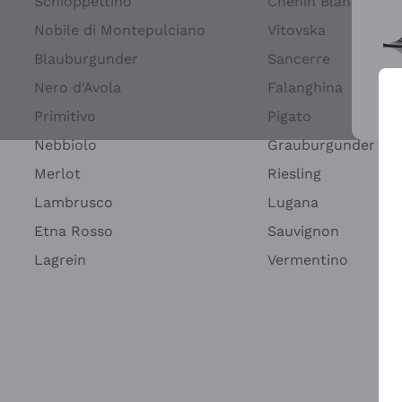
Schioppettino
Chenin Blanc
Nobile di Montepulciano
Vitovska
Blauburgunder
Sancerre
Nero d'Avola
Falanghina
Primitivo
Pigato
Wei
Nebbiolo
Grauburgunder
Merlot
Riesling
Lambrusco
Lugana
Etna Rosso
Sauvignon
Lagrein
Vermentino