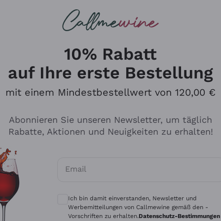
u suchst
ßweine
Rotweine
Champagn
10% Rabatt
auf Ihre erste Bestellung
mit einem Mindestbestellwert von 120,00 €
Den Katalog durchsuchen
Abonnieren Sie unseren Newsletter, um täglich
Rabatte, Aktionen und Neuigkeiten zu erhalten!
Hersteller
Produkti
Email
Tenuta San Leonardo
Für Vegan
Optionale Einwilligungen zum Erhalt von 
Gosset
Oxidative
Ich bin damit einverstanden, Newsletter und
Alessandra Divella
Unabhäng
Werbemitteilungen von Callmewine gemäß den -
Vorschriften zu erhalten.
Datenschutz-Bestimmungen