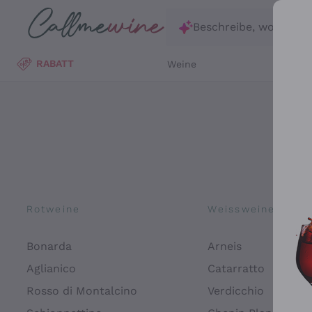
Zum Hauptinhalt springen
Beschreibe, wonach d
RABATT
Weine
Wei
Rotweine
Weissweine
Bonarda
Arneis
Aglianico
Catarratto
Rosso di Montalcino
Verdicchio