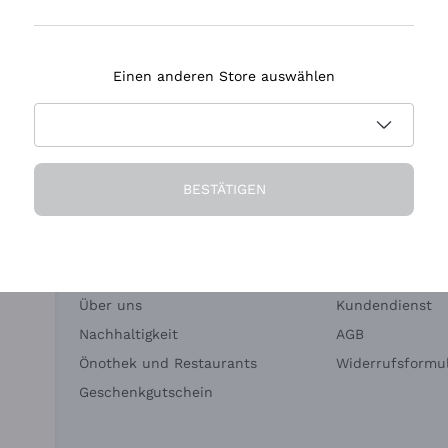
Tenuta Masseto
Einen anderen Store auswählen
eferung in 2-4 Tagen
Zahlung
in Deutschland
in 3 Raten
BESTÄTIGEN
Die Firma
Brauchen Sie Hi
Über uns
Kundendienst
Nachhaltigkeit
AGB
Önothek und Restaurants
Widerrufsformul
Geschenkgutschein