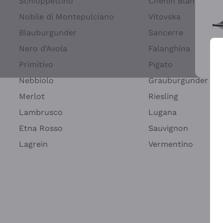
Schioppettino
Chenin Blanc
Nobile di Montepulciano
Vitovska
Blauburgunder
Sancerre
Nero d'Avola
Falanghina
Primitivo
Pigato
Wei
Nebbiolo
Grauburgunder
Merlot
Riesling
Lambrusco
Lugana
Etna Rosso
Sauvignon
Lagrein
Vermentino