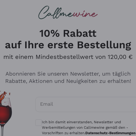
u suchst
ßweine
Rotweine
Champagn
10% Rabatt
auf Ihre erste Bestellung
mit einem Mindestbestellwert von 120,00 €
Den Katalog durchsuchen
Abonnieren Sie unseren Newsletter, um täglich
Rabatte, Aktionen und Neuigkeiten zu erhalten!
Hersteller
Produkti
Email
Tenuta San Leonardo
Für Vegan
Optionale Einwilligungen zum Erhalt von 
Gosset
Oxidative
Ich bin damit einverstanden, Newsletter und
Alessandra Divella
Unabhäng
Werbemitteilungen von Callmewine gemäß den -
Vorschriften zu erhalten.
Datenschutz-Bestimmungen