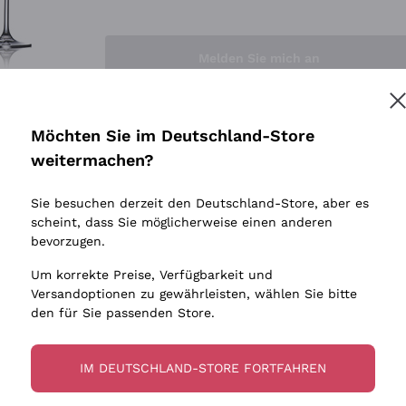
Sedilesu
Indigene 
Ceretto
Amphore
Melden Sie mich an
Guado al Tasso - Antinori
Biowein
Ornellaia
Ohne Sulf
minimalen
Bastianich
tere Informationen finden Sie in unserem
Datenschutz-Bestimmungen
Möchten Sie im Deutschland-Store
Maischung
Ca' dei Frati
weitermachen?
Traubens
Cappellano
Sie besuchen derzeit den Deutschland-Store, aber es
Biondi Santi
scheint, dass Sie möglicherweise einen anderen
Quintarelli Giuseppe
bevorzugen.
Mascarello Bartolo
Um korrekte Preise, Verfügbarkeit und
Rinaldi Giuseppe
Versandoptionen zu gewährleisten, wählen Sie bitte
den für Sie passenden Store.
Egly Ouriet
Jacquesson
IM DEUTSCHLAND-STORE FORTFAHREN
Agrapart