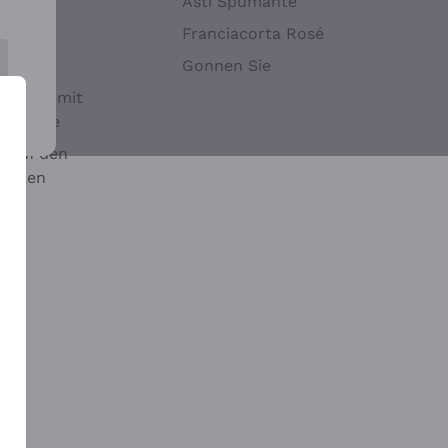
Hefen
Asti Spumante
nwein
Franciacorta Rosé
Gonnen Sie
it oder mit
 Sulfite
 auf den
chalen