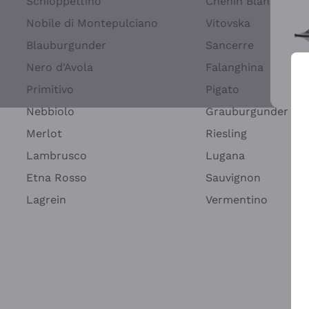
Schioppettino
Chenin Blanc
Nobile di Montepulciano
Vitovska
Blauburgunder
Sancerre
Nero d'Avola
Falanghina
Primitivo
Pigato
Wei
Nebbiolo
Grauburgunder
Merlot
Riesling
Lambrusco
Lugana
Etna Rosso
Sauvignon
Lagrein
Vermentino