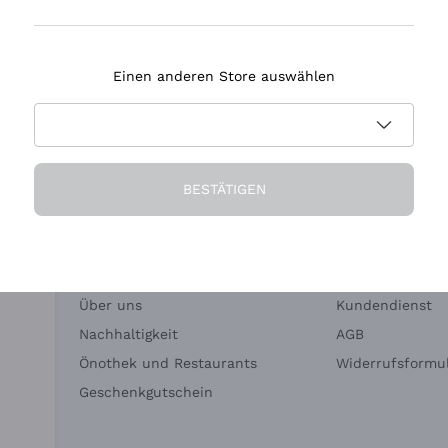
Tenuta Masseto
Einen anderen Store auswählen
eferung in 2-4 Tagen
Zahlung
in Deutschland
in 3 Raten
BESTÄTIGEN
Die Firma
Brauchen Sie Hi
Über uns
Kundendienst
Nachhaltigkeit
AGB
Önothek und Restaurants
Widerrufsformul
Geschenkgutschein