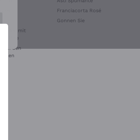
Hefen
Asti Spumante
nwein
Franciacorta Rosé
Gonnen Sie
it oder mit
 Sulfite
 auf den
chalen