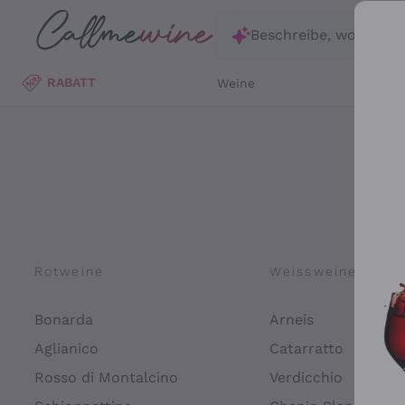
Zum Hauptinhalt springen
Beschreibe, wonach d
RABATT
Weine
Wei
Rotweine
Weissweine
Bonarda
Arneis
Aglianico
Catarratto
Rosso di Montalcino
Verdicchio