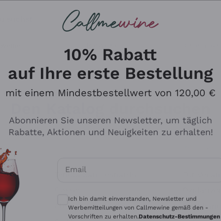
u suchst
ßweine
Rotweine
Champagn
10% Rabatt
auf Ihre erste Bestellung
mit einem Mindestbestellwert von 120,00 €
Den Katalog durchsuchen
Abonnieren Sie unseren Newsletter, um täglich
Rabatte, Aktionen und Neuigkeiten zu erhalten!
Hersteller
Produkti
Email
Tenuta San Leonardo
Für Vegan
Optionale Einwilligungen zum Erhalt von 
Gosset
Oxidative
Ich bin damit einverstanden, Newsletter und
Alessandra Divella
Unabhäng
Werbemitteilungen von Callmewine gemäß den -
Vorschriften zu erhalten.
Datenschutz-Bestimmungen